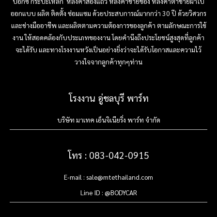
บ๊อกซ์ กระบะเหล็ก หลังคาสองแถว หลังคาขายของ หลังคาตาข่ายผ้าใบ
ออกแบบ ผลิต ติดตั้ง ซ่อมแซม ด้วยประสบการณ์มากกว่า 30 ปี ด้วยวิศวกร
และช่างมืออาชีพ และผลิตตามความต้องการของลูกค้า ตามลักษณะการใช้
งาน ให้สอดคล้องกับประเภทของงาน โดยคำนึงถึงประโยชน์สูงสุดที่ลูกค้า
จะได้รับ และทางโรงงานหวังเป็นอย่างยิ่งว่าจะได้รับโอกาสและความไว้
วางใจจากลูกค้าทุกๆท่าน
โรงงาน อู่ชลบุรี พาร์ท
บริษัท มาเทค เอ็นจิเนียริ่ง พาร์ท จำกัด
โทร : 083-042-0915
E-mail : sale@mtethailand.com
Line ID : @BODYCAR