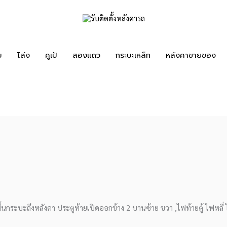
บ
โล่ง
คูเป้
สองแถว
กระบะเหล็ก
หลังคาขายของ
ระบะถึงหลังคา ประตูท้ายเปิดออกข้าง 2 บานซ้าย ขวา ,ไฟท้ายตู้ ไฟหลี่ ไ