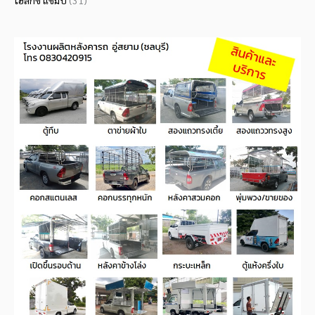
ไฮลักซ์ แชมป์
(31)